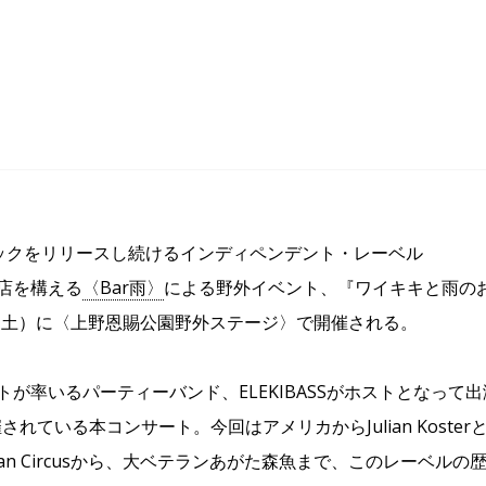
ジックをリリースし続けるインディペンデント・レーベル
店を構える
〈Bar雨〉
による野外イベント、『ワイキキと雨の
日（土）に〈上野恩賜公園野外ステージ〉で開催される。
サカモトが率いるパーティーバンド、ELEKIBASSがホストとなって出
ている本コンサート。今回はアメリカからJulian Koster
ing Human Circusから、大ベテランあがた森魚まで、このレーベルの