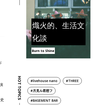
熾火的、生活文
化談
Burn to Shine
お
HOT TOPICS
#livehouse nano
#THREE
演
#月見ル君想フ
と
歴史
#BASEMENT BAR