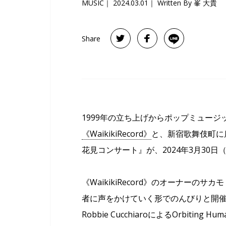
MUSIC
2024.03.01
Written By 峯 大貴
Share
1999年の立ち上げからポップミュー
《WaikikiRecord》
と、新宿歌舞伎町に
花見コンサート』が、2024年3月30
《WaikikiRecord》のオーナーの
者に声をかけていく形でのんびりと開催され
Robbie CucchiaroによるOrbit