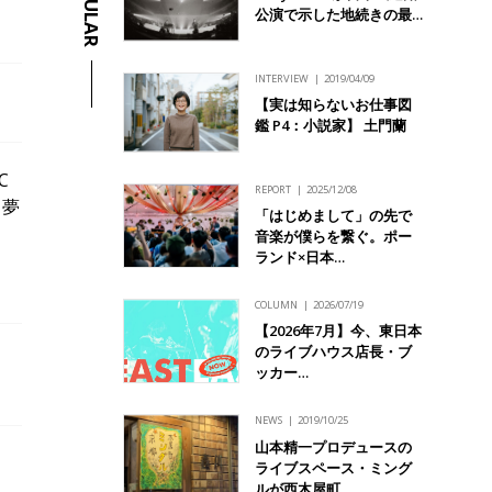
POPULAR
公演で示した地続きの最…
INTERVIEW
2019/04/09
【実は知らないお仕事図
鑑 P4：小説家】 土門蘭
C
REPORT
2025/12/08
 夢
「はじめまして」の先で
音楽が僕らを繋ぐ。ポー
ランド×日本…
COLUMN
2026/07/19
【2026年7月】今、東日本
のライブハウス店長・ブ
ッカー…
NEWS
2019/10/25
山本精一プロデュースの
ライブスペース・ミング
ルが西木屋町…