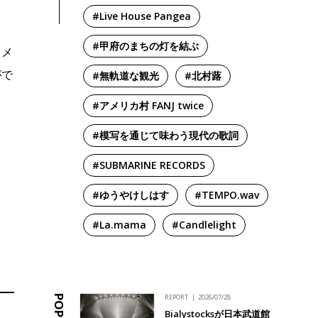
#Live House Pangea
#甲府のまちの灯を結ぶ
ォメ
がで
#無軌道な観光
#北村蕗
#アメリカ村 FANJ twice
#模写を通じて味わう現代の歌詞
#SUBMARINE RECORDS
#ゆうやけしはす
#TEMPO.wav
#La.mama
#Candlelight
REPORT
2026/07/28
Bialystocksが日本武道館