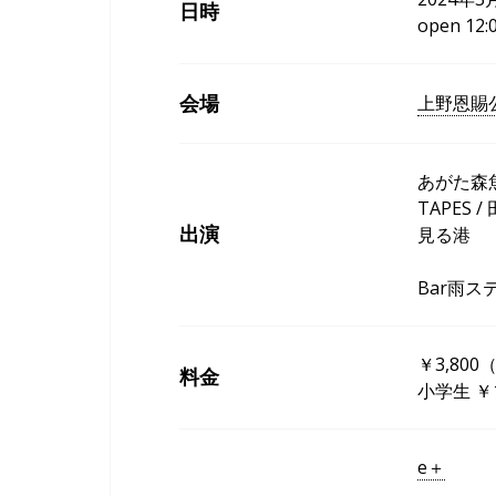
日時
open 12
会場
上野恩賜
あがた森魚 / 
TAPES /
出演
見る港
Bar雨ス
￥3,80
料金
小学生 ￥
e＋