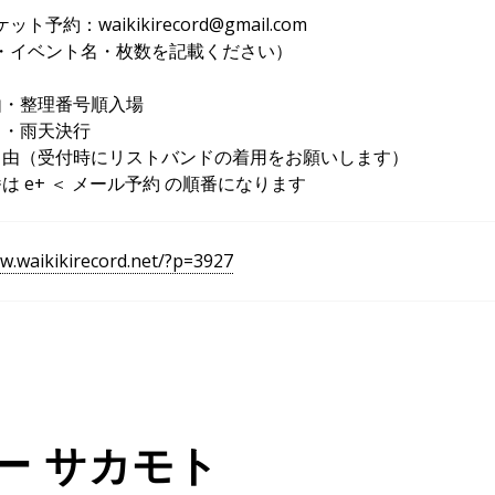
ト予約：waikikirecord@gmail.com
・イベント名・枚数を記載ください）
由・整理番号順入場
き・雨天決行
自由（受付時にリストバンドの着用をお願いします）
は e+ ＜ メール予約 の順番になります
w.waikikirecord.net/?p=3927
ー サカモト