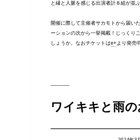
と縁と人脈を感じる出演者計８組が並
開催に際して主催者サカモトから届い
ーションの次から一挙掲載！じっくり
しょうか。なおチケットは
e+
より発売
ワイキキと雨の
2024年