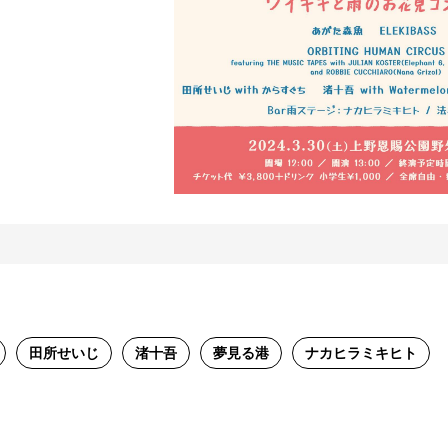
田所せいじ
渚十吾
夢見る港
ナカヒラミキヒト