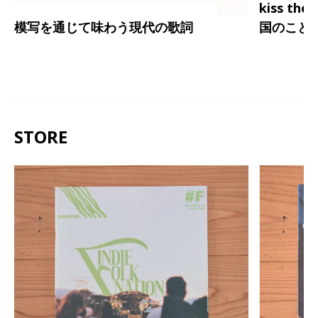
kiss th
模写を通じて味わう現代の歌詞
国のこと
STORE