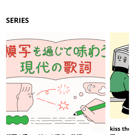
SERIES
kiss th