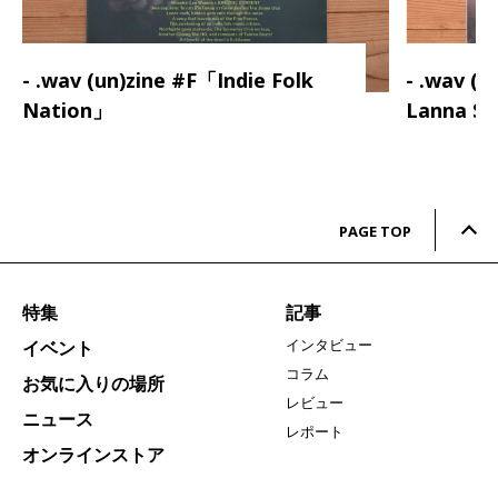
- .wav (un)zine #F「Indie Folk
- .wav (
Nation」
Lanna S
PAGE TOP
特集
記事
インタビュー
イベント
コラム
お気に入りの場所
レビュー
ニュース
レポート
オンラインストア