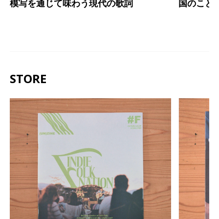
模写を通じて味わう現代の歌詞
国のこと
STORE