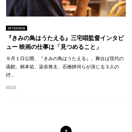
INTERVIEW
『きみの鳥はうたえる』三宅唱監督インタビ
ュー 映画の仕事は「見つめること」
９月１日公開、『きみの鳥はうたえる』。舞台は現代の
函館。柄本佑、染谷将太、石橋静河らが演じる３人の
抒…
MOVIE
1