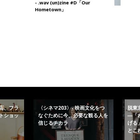
- .wav (un)zine #D「Our
Hometown」
店、フラ
〈シネマ203〉- 映画文化をつ
脱東
トショッ
なぐために今、必要な観る人を
―「
信じるチカラ
げる」
とこ