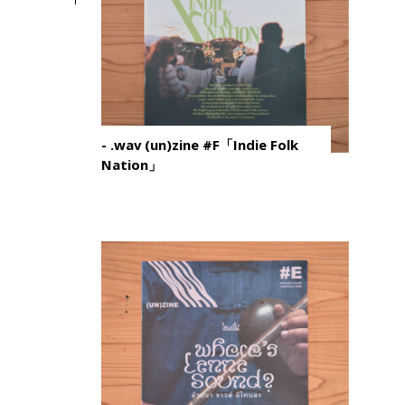
- .wav (un)zine #F「Indie Folk
Nation」