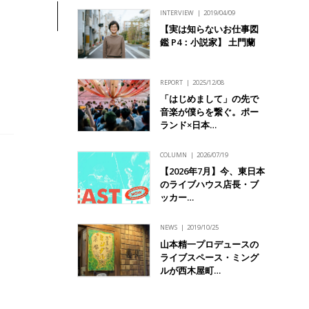
INTERVIEW
2019/04/09
【実は知らないお仕事図
、
鑑 P4：小説家】 土門蘭
REPORT
2025/12/08
「はじめまして」の先で
音楽が僕らを繋ぐ。ポー
ランド×日本…
COLUMN
2026/07/19
【2026年7月】今、東日本
のライブハウス店長・ブ
ッカー…
NEWS
2019/10/25
山本精一プロデュースの
ライブスペース・ミング
ルが西木屋町…