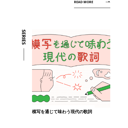
READ MORE
SERIES
模写を通じて味わう現代の歌詞