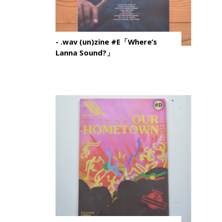
- .wav (un)zine #E「Where’s
Lanna Sound?」