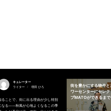
キュレーター
街を豊かにする物件と
ライター
増田 ひろ
ワーセンターにセレク
プMATOができるまで
知ることで、街に出る理由が少し特別
になる――秋風が心地よくなるこの季