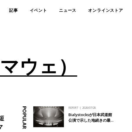
記事
イベント
ニュース
オンラインストア
キ マウェ）
REPORT
2026/07/28
POPULAR
Bialystocksが日本武道館
短
公演で示した地続きの最…
マ