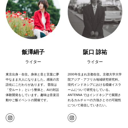
飯澤絹子
阪口 諒祐
ライター
ライター
東京出身・在住。身体と音と言葉に夢
2000年生まれ京都在住。京都大学大学
中なまま大人になりました。感覚の言
院アジア・アフリカ地域研究研究科。
語化にこだわりがあります。 普段は
現代インドネシアにおける穏健イスラ
「空ルート」という整体と、AIの対話
ームについて研究をしている。
体験開発をしています。趣味は音楽活
ANTENNA ではインドネシアで展開さ
動やご飯イベントの開催です。
れるカルチャーの力強さとその可能性
について発信していきたい。