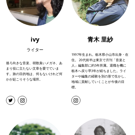
ivy
青木 里紗
ライター
1997年生まれ。栃木県小山市出身・在
住。 20代前半は東京で月刊「音楽と
後ろ向きな音楽、胡散臭いメガネ、あ
人」編集部に約5年所属。退職を機に
まり役に立たない文章を愛でていま
栃木へ戻り早3年が経ちました。ライ
す。旅の目的地は、何もないけれど何
ターや編集の経験を別の形で生かし、
かが起こりそうな場所。
地域に貢献していくことが今後の目
標。