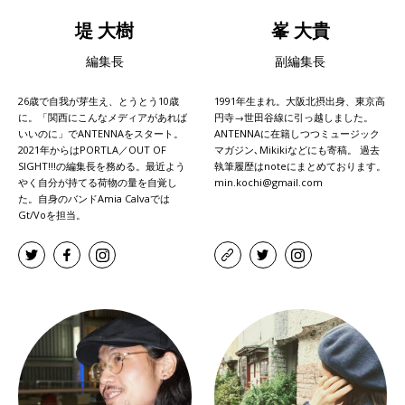
堤 大樹
峯 大貴
編集長
副編集長
26歳で自我が芽生え、とうとう10歳
1991年生まれ。大阪北摂出身、東京高
に。「関西にこんなメディアがあれば
円寺→世田谷線に引っ越しました。
いいのに」でANTENNAをスタート。
ANTENNAに在籍しつつミュージック
2021年からはPORTLA／OUT OF
マガジン､Mikikiなどにも寄稿。 過去
SIGHT!!!の編集長を務める。最近よう
執筆履歴はnoteにまとめております。
やく自分が持てる荷物の量を自覚し
min.kochi@gmail.com
た。自身のバンドAmia Calvaでは
Gt/Voを担当。