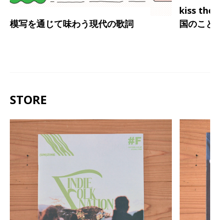
kiss th
模写を通じて味わう現代の歌詞
国のこと
STORE