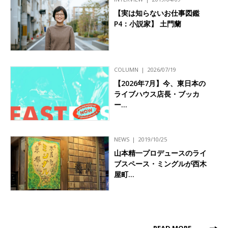
【実は知らないお仕事図鑑
P4：小説家】 土門蘭
COLUMN
2026/07/19
【2026年7月】今、東日本の
ライブハウス店長・ブッカ
ー…
NEWS
2019/10/25
山本精一プロデュースのライ
ブスペース・ミングルが西木
屋町…
READ MORE