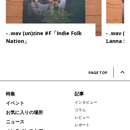
- .wav (un)zine #F「Indie Folk
- .wav (
Nation」
Lanna S
PAGE TOP
特集
記事
インタビュー
イベント
コラム
お気に入りの場所
レビュー
ニュース
レポート