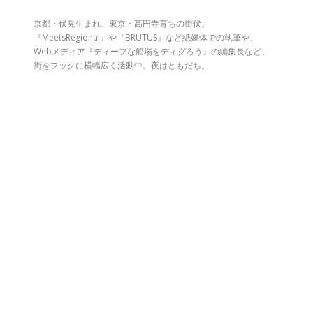
京都・伏見生まれ、東京・高円寺育ちの街伏。
『MeetsRegional』や『BRUTUS』など紙媒体での執筆や、
Webメディア『ディープな船場をディグろう』の編集長など、
街をフックに横幅広く活動中。夜はともだち。