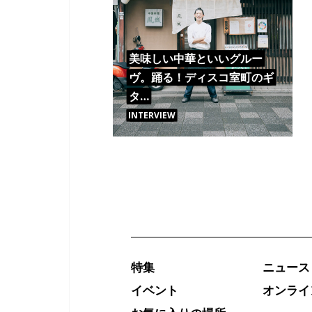
美味しい中華といいグルー
ヴ。踊る！ディスコ室町のギ
タ…
INTERVIEW
特集
ニュース
イベント
オンライ