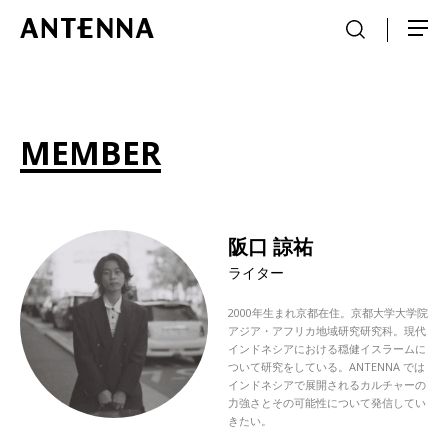
MEMBER
阪口 諒祐
ライター
2000年生まれ京都在住。京都大学大学院
アジア・アフリカ地域研究研究科。現代
インドネシアにおける穏健イスラームに
ついて研究をしている。ANTENNA では
インドネシアで展開されるカルチャーの
力強さとその可能性について発信してい
きたい。