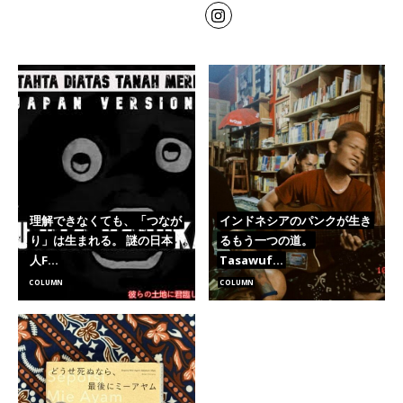
理解できなくても、「つなが
インドネシアのパンクが生き
り」は生まれる。 謎の日本
るもう一つの道。
人F…
Tasawuf…
COLUMN
COLUMN