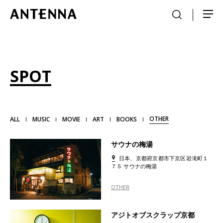
SPOT
OTHER
ALL
MUSIC
MOVIE
ART
BOOKS
サウナの梅湯
日本、京都府京都市下京区岩滝町１
７５ サウナの梅湯
OTHER
アジトオブスクラップ京都