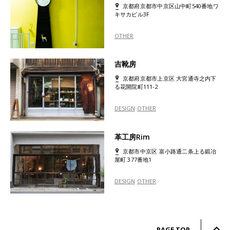
京都府京都市中京区山中町540番地ワ
キサカビル3F
OTHER
吉靴房
京都府京都市上京区 大宮通寺之内下
る花開院町111-2
DESIGN
OTHER
革工房Rim
京都市中京区 富小路通二条上る鍛冶
屋町 377番地1
DESIGN
OTHER
PAGE TOP