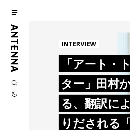
INTERVIEW
「アート・
ター」田村
る、翻訳に
りだされる