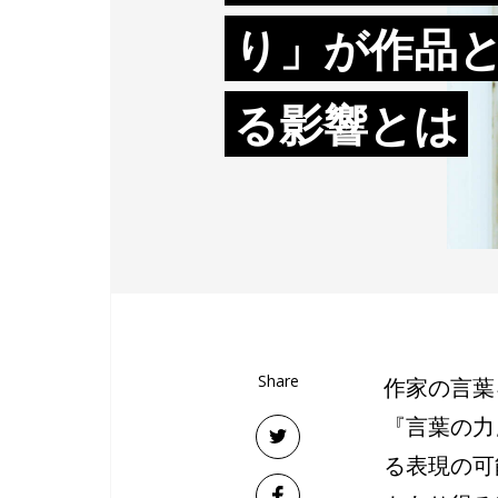
り」が作品
る影響とは
Share
作家の言葉
『言葉の力
る表現の可