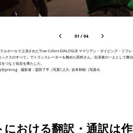
01
/
04
ラルホールで上演されたTrue Colors DIALOGUE ママリアン・ダイビング・
セックスのすべて』でトランスレーターを務めた田村さん。出演者の一人として舞
客をつなぐ役目を果たした。
社precog 撮影者：冨田了平（写真1,2,3）吉本和樹（写真4）
トにおける翻訳・通訳は作