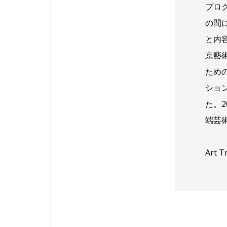
プロ
の間
と内
京藝
ため
ショ
た。
端芸
Art T