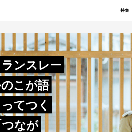
特集
トランスレー
かのこが語
よってつく
「つなが