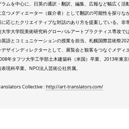
グラムを中心に、日英の通訳・翻訳、編集、広報など幅広く活
に立つメディエーター（媒介者）として翻訳の可能性を探りな
容に応じたクリエイティブな対話のあり方を提案している。非
術大学大学院美術研究科グローバルアートプラクティス専攻で
の英語とコミュニケーションの授業を担当。札幌国際芸術祭202
ンデザインディレクターとして、展覧会と観客をつなぐメディ
2008年タフツ大学工学部土木建築科（米国）卒業、2013年東
術表現科卒業。NPO法人芸術公社所属。
ranslators Collective :
http://art-translators.com/