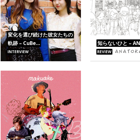
変化を選び続けた彼女たちの
軌跡 – CuBe…
知らないひと – AN
INTERVIEW
REVIEW