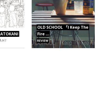
OLD SCHOOL 『I Keep The
ATOKANI
Fire …
REVIEW