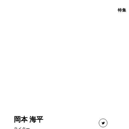
特集
岡本 海平
ライター