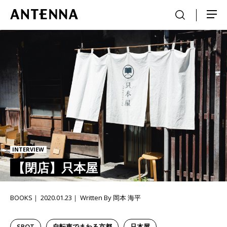
INTERVIEW
【閉店】只本屋
BOOKS
2020.01.23
Written By 岡本 海平
SPOT
自転車でまわる京都
只本屋