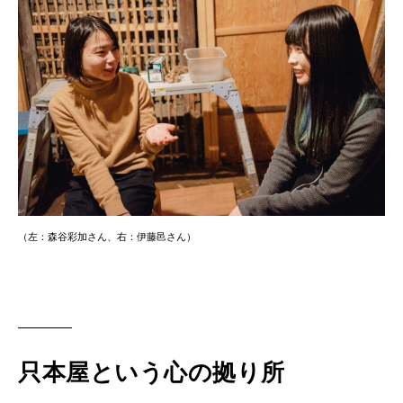
（左：森谷彩加さん、右：伊藤邑さん）
只本屋という心の拠り所