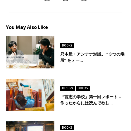
You May Also Like
BOOKS
只本屋・アンテナ対談。 “３つの場
所” をテー…
DESIGN
BOOKS
『言志の学校』第一回レポート –
作ったからには読んで欲し…
BOOKS