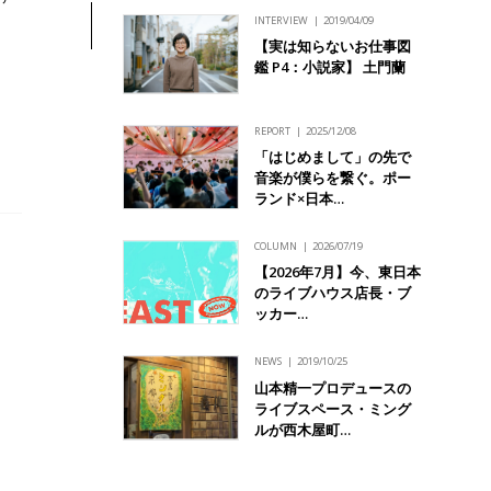
INTERVIEW
2019/04/09
【実は知らないお仕事図
鑑 P4：小説家】 土門蘭
REPORT
2025/12/08
「はじめまして」の先で
音楽が僕らを繋ぐ。ポー
ランド×日本…
COLUMN
2026/07/19
【2026年7月】今、東日本
のライブハウス店長・ブ
ッカー…
NEWS
2019/10/25
山本精一プロデュースの
ライブスペース・ミング
ルが西木屋町…