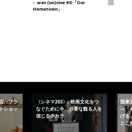
- .wav (un)zine #D「Our
Hometown」
店、フラ
〈シネマ203〉- 映画文化をつ
脱東
トショッ
なぐために今、必要な観る人を
―「
信じるチカラ
げる」
とこ