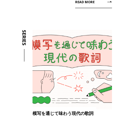
READ MORE
SERIES
模写を通じて味わう現代の歌詞