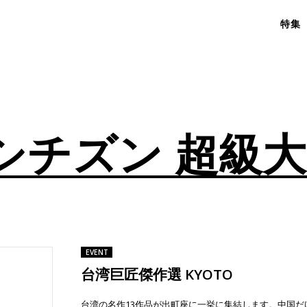
特集
シチズン 超級
EVENT
台湾巨匠傑作選 KYOTO
台湾の名作13作品が出町座に一挙に集結します。中国だ