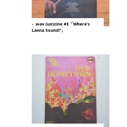
- .wav (un)zine #E「Where’s
Lanna Sound?」