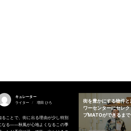
キュレーター
街を豊かにする物件と
ライター
増田 ひろ
ワーセンターにセレク
プMATOができるまで
知ることで、街に出る理由が少し特別
になる――秋風が心地よくなるこの季