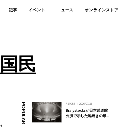
記事
イベント
ニュース
オンラインストア
大国民
REPORT
2026/07/28
POPULAR
Bialystocksが日本武道館
公演で示した地続きの最…
け