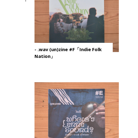
- .wav (un)zine #F「Indie Folk
Nation」