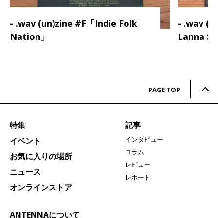
- .wav (un)zine #F「Indie Folk
- .wav (
Nation」
Lanna S
PAGE TOP
特集
記事
インタビュー
イベント
コラム
お気に入りの場所
レビュー
ニュース
レポート
オンラインストア
ANTENNAについて