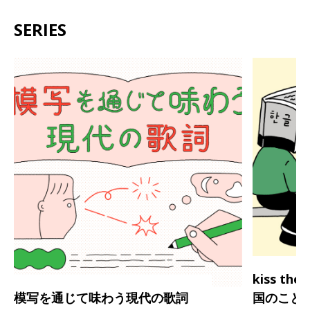
SERIES
kiss th
模写を通じて味わう現代の歌詞
国のこと