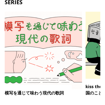
SERIES
kiss th
模写を通じて味わう現代の歌詞
国のこと