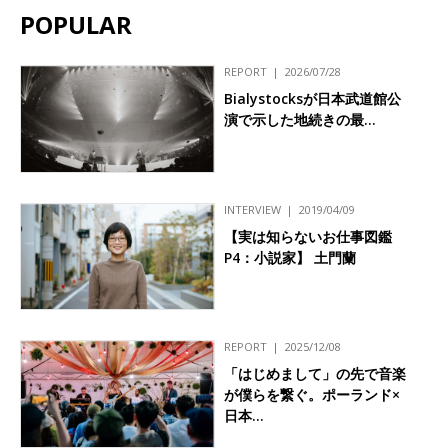
POPULAR
REPORT
2026/07/28
Bialystocksが日本武道館公
演で示した地続きの最…
INTERVIEW
2019/04/09
【実は知らないお仕事図鑑
P4：小説家】 土門蘭
REPORT
2025/12/08
「はじめまして」の先で音楽
が僕らを繋ぐ。ポーランド×
日本…