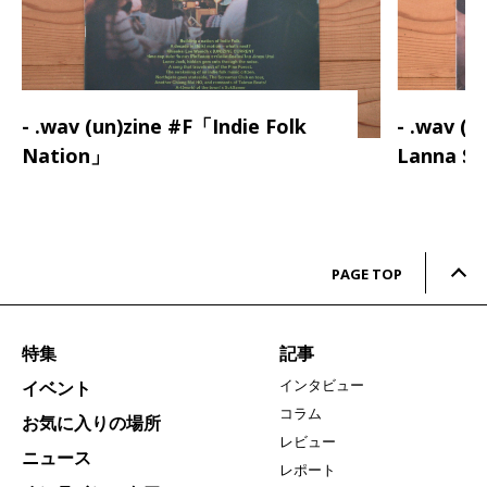
- .wav (un)zine #F「Indie Folk
- .wav (
Nation」
Lanna S
PAGE TOP
特集
記事
インタビュー
イベント
コラム
お気に入りの場所
レビュー
ニュース
レポート