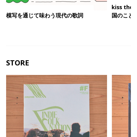
kiss th
模写を通じて味わう現代の歌詞
国のこと
STORE