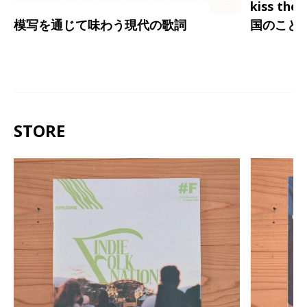
kiss th
模写を通じて味わう現代の歌詞
国のこと
STORE