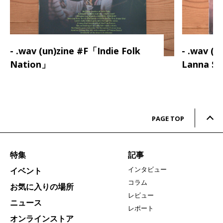
- .wav (un)zine #F「Indie Folk
- .wav (
Nation」
Lanna S
PAGE TOP
特集
記事
インタビュー
イベント
コラム
お気に入りの場所
レビュー
ニュース
レポート
オンラインストア