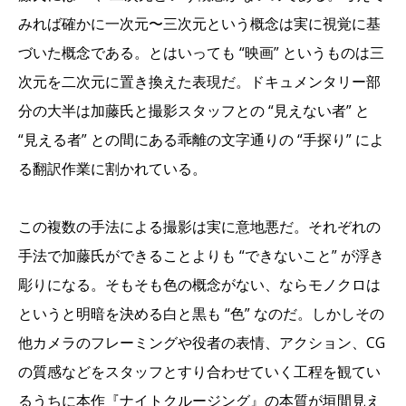
みれば確かに一次元〜三次元という概念は実に視覚に基
づいた概念である。とはいっても “映画” というものは三
次元を二次元に置き換えた表現だ。ドキュメンタリー部
分の大半は加藤氏と撮影スタッフとの “見えない者” と
“見える者” との間にある乖離の文字通りの “手探り” によ
る翻訳作業に割かれている。
この複数の手法による撮影は実に意地悪だ。それぞれの
手法で加藤氏ができることよりも “できないこと” が浮き
彫りになる。そもそも色の概念がない、ならモノクロは
というと明暗を決める白と黒も “色” なのだ。しかしその
他カメラのフレーミングや役者の表情、アクション、CG
の質感などをスタッフとすり合わせていく工程を観てい
るうちに本作『ナイトクルージング』の本質が垣間見え