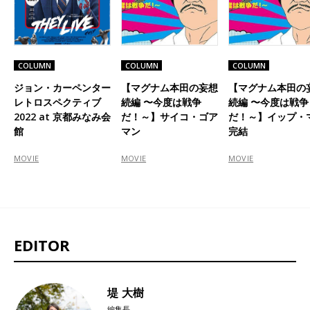
COLUMN
COLUMN
COLUMN
ジョン・カーペンター
【マグナム本田の妄想
【マグナム本田の
レトロスペクティブ
続編 〜今度は戦争
続編 〜今度は戦争
2022 at 京都みなみ会
だ！～】サイコ・ゴア
だ！～】イップ・
館
マン
完結
MOVIE
MOVIE
MOVIE
EDITOR
堤 大樹
編集長