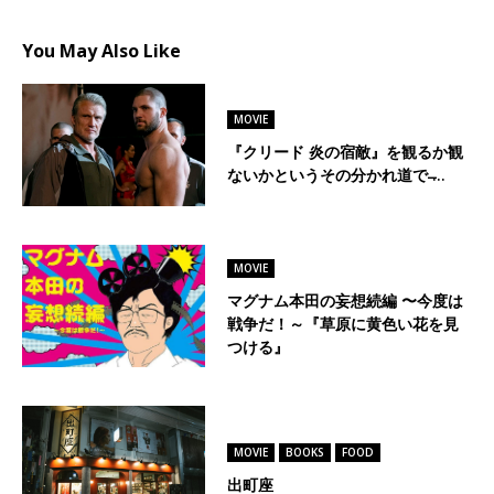
You May Also Like
MOVIE
『クリード 炎の宿敵』を観るか観
ないかというその分かれ道で ̶…
MOVIE
マグナム本田の妄想続編 〜今度は
戦争だ！～『草原に黄色い花を見
つける』
MOVIE
BOOKS
FOOD
出町座