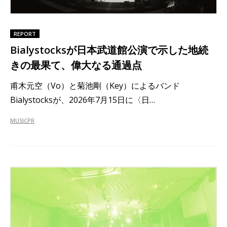
REPORT
Bialystocksが日本武道館公演で示した地続
きの最果て、偉大なる通過点
甫木元空（Vo）と菊池剛（Key）によるバンド
Bialystocksが、2026年7月15日に〈日…
MUSIC
PR