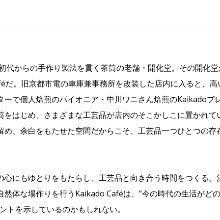
業、初代からの手作り製法を貫く茶筒の老舗・開化堂。その開化堂が
o Caféだ。旧京都市電の車庫兼事務所を改装した店内に入ると
ターで個人焙煎のパイオニア・中川ワニさん焙煎のKaikado
筒をはじめ、さまざまな工芸品が店内のそこかしこに置かれてい
留め、余白をもたせた空間だからこそ、工芸品一つひとつの存
の心にもゆとりをもたらし、工芸品と向き合う時間をつくる。
然体な場作りを行うKaikado Caféは、”今の時代の生活が
ヒントを示しているのかもしれない。