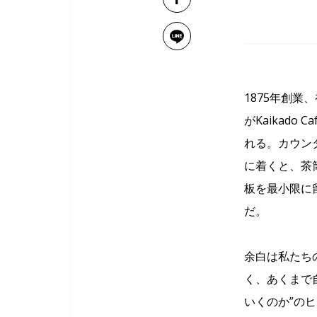
1875年創
がKaikad
れる。カウン
に着くと、茶
板を最小限に
だ。
余白は私たち
く、あくまで自
いくのか”の