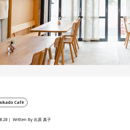
aikado Café
8.28
Written By 出原 真子