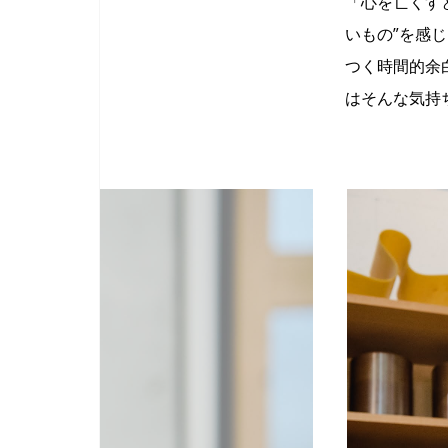
「心を亡くす
いもの”を感
つく時間的余白
はそんな気持