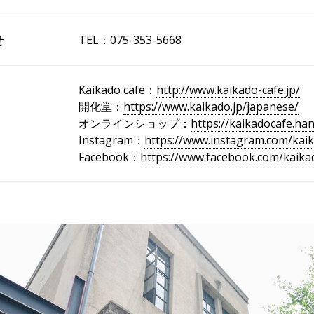
せ
TEL：075-353-5668
Kaikado café：
http://www.kaikado-cafe.jp/
開化堂：
https://www.kaikado.jp/japanese/
オンラインショップ：
https://kaikadocafe.han
Instagram：
https://www.instagram.com/kai
Facebook：
https://www.facebook.com/kaika