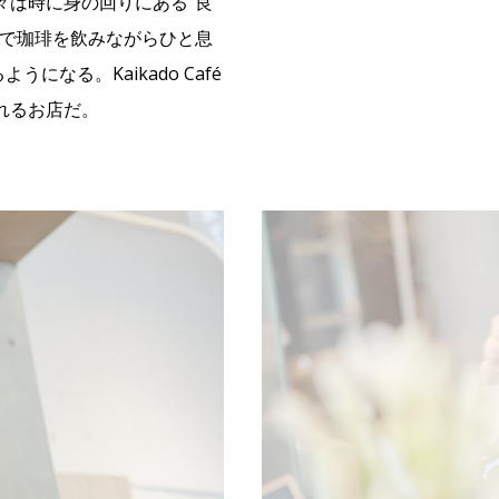
々は時に身の回りにある”良
ェで珈琲を飲みながらひと息
なる。Kaikado Café
れるお店だ。