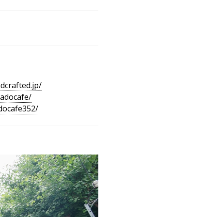
dcrafted.jp/
kadocafe/
docafe352/