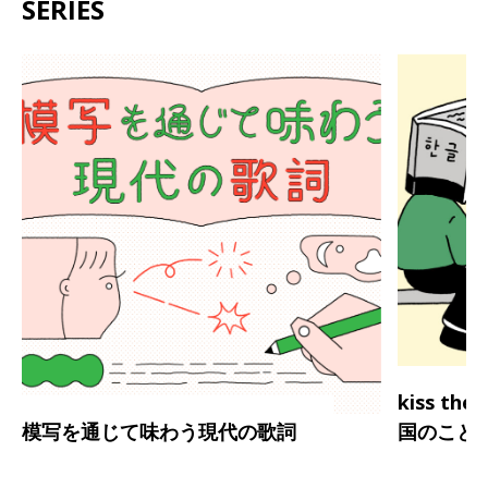
SERIES
kiss th
模写を通じて味わう現代の歌詞
国のこと