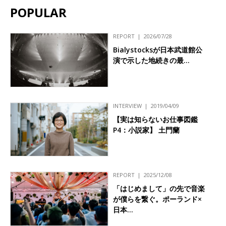
POPULAR
REPORT
2026/07/28
Bialystocksが日本武道館公
演で示した地続きの最…
INTERVIEW
2019/04/09
【実は知らないお仕事図鑑
P4：小説家】 土門蘭
REPORT
2025/12/08
「はじめまして」の先で音楽
が僕らを繋ぐ。ポーランド×
日本…