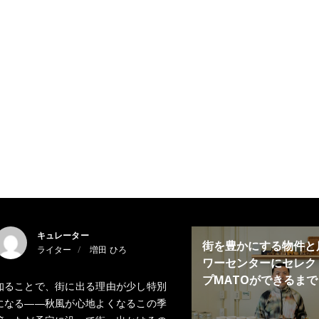
キュレーター
街を豊かにする物件と
ライター
増田 ひろ
ワーセンターにセレク
プMATOができるまで
知ることで、街に出る理由が少し特別
になる――秋風が心地よくなるこの季