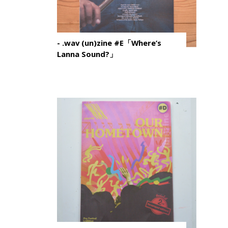
- .wav (un)zine #E「Where’s
Lanna Sound?」