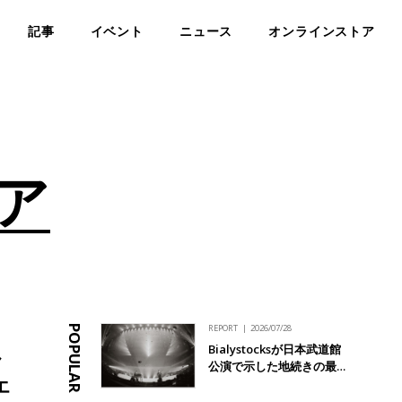
記事
イベント
ニュース
オンラインストア
ア
REPORT
2026/07/28
POPULAR
Bialystocksが日本武道館
ャ
公演で示した地続きの最…
エ