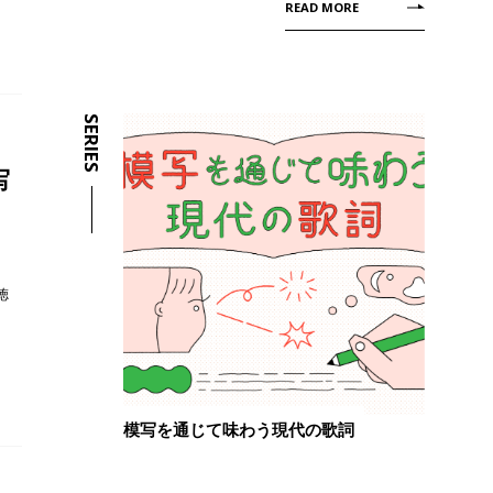
READ MORE
SERIES
写
徳
模写を通じて味わう現代の歌詞