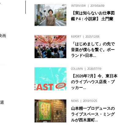
ン
INTERVIEW
2019/04/09
」
【実は知らないお仕事図
鑑 P4：小説家】 土門蘭
の映画
REPORT
2025/12/08
「はじめまして」の先で
音楽が僕らを繋ぐ。ポー
ランド×日本…
COLUMN
2026/07/19
【2026年7月】今、東日本
のライブハウス店長・ブ
ッカー…
NEWS
2019/10/25
を週
山本精一プロデュースの
ライブスペース・ミング
ルが西木屋町…