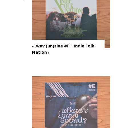
- .wav (un)zine #F「Indie Folk
Nation」