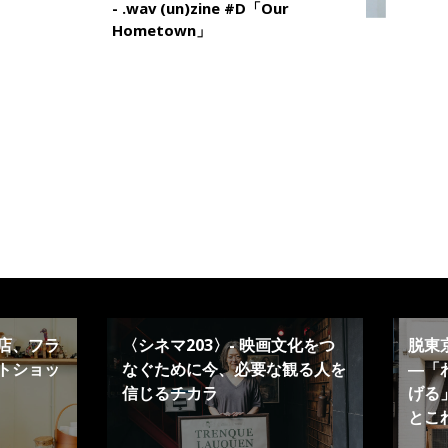
- .wav (un)zine #D「Our
Hometown」
店、フラ
〈シネマ203〉- 映画文化をつ
脱東
トショッ
なぐために今、必要な観る人を
―「
信じるチカラ
げる」
とこ