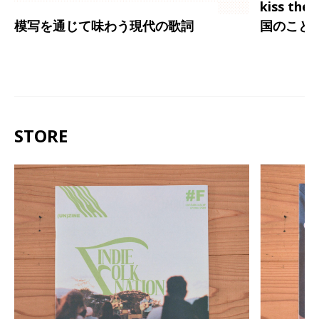
kiss th
模写を通じて味わう現代の歌詞
国のこと
STORE