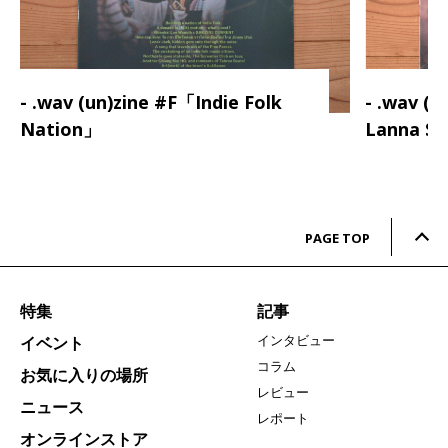
- .wav (un)zine #F「Indie Folk
- .wav (
Nation」
Lanna S
PAGE TOP
特集
記事
インタビュー
イベント
コラム
お気に入りの場所
レビュー
ニュース
レポート
オンラインストア