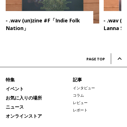
- .wav (un)zine #F「Indie Folk
- .wav (
Nation」
Lanna S
PAGE TOP
特集
記事
インタビュー
イベント
コラム
お気に入りの場所
レビュー
ニュース
レポート
オンラインストア