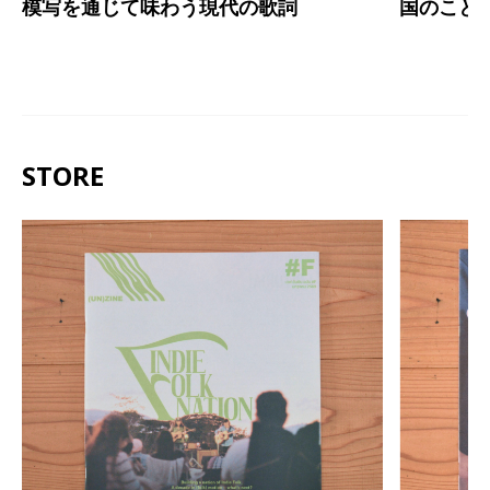
模写を通じて味わう現代の歌詞
国のこと
STORE