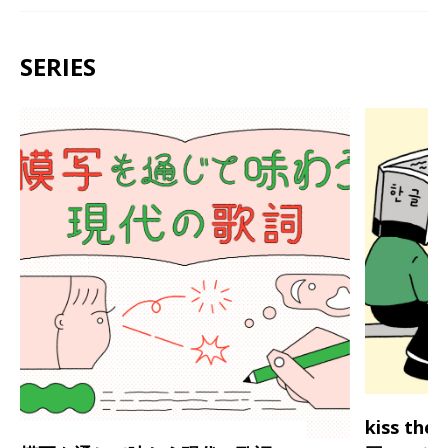
SERIES
kiss th