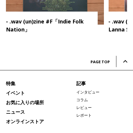
- .wav (un)zine #F「Indie Folk
- .wav (
Nation」
Lanna S
PAGE TOP
特集
記事
インタビュー
イベント
コラム
お気に入りの場所
レビュー
ニュース
レポート
オンラインストア