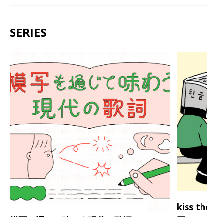
SERIES
kiss th