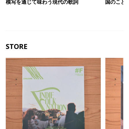
模写を通じて味わう現代の歌詞
国のこと
STORE