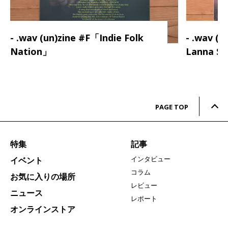
- .wav (un)zine #F「Indie Folk
- .wav (
Nation」
Lanna S
PAGE TOP
特集
記事
インタビュー
イベント
コラム
お気に入りの場所
レビュー
ニュース
レポート
オンラインストア