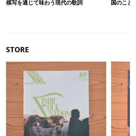
模写を通じて味わう現代の歌詞
国のこと
STORE