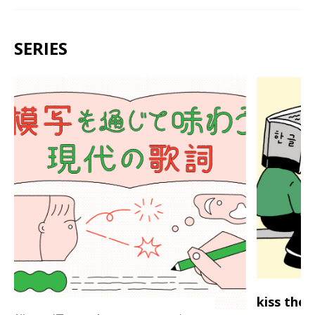
SERIES
kiss th