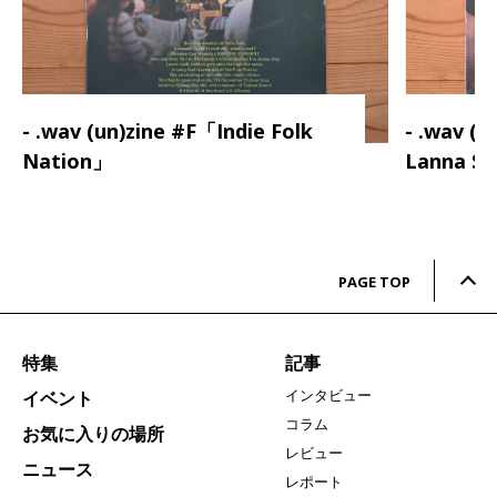
- .wav (un)zine #F「Indie Folk
- .wav (
Nation」
Lanna S
PAGE TOP
特集
記事
インタビュー
イベント
コラム
お気に入りの場所
レビュー
ニュース
レポート