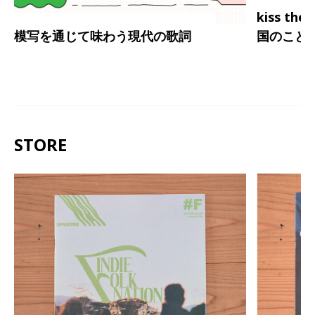
kiss th
模写を通じて味わう現代の歌詞
国のこと
STORE