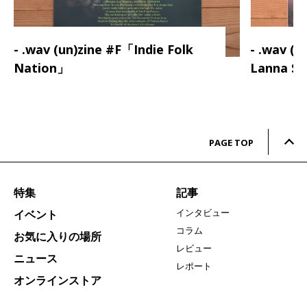
- .wav (un)zine #F「Indie Folk
- .wav (
Nation」
Lanna S
PAGE TOP
特集
記事
インタビュー
イベント
コラム
お気に入りの場所
レビュー
ニュース
レポート
オンラインストア