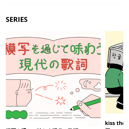
SERIES
kiss th