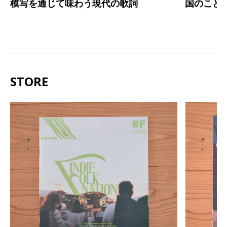
模写を通じて味わう現代の歌詞
国のこと
STORE