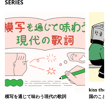
SERIES
kiss th
模写を通じて味わう現代の歌詞
国のこと