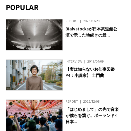
POPULAR
REPORT
2026/07/28
Bialystocksが日本武道館公
演で示した地続きの最…
INTERVIEW
2019/04/09
【実は知らないお仕事図鑑
P4：小説家】 土門蘭
REPORT
2025/12/08
「はじめまして」の先で音楽
が僕らを繋ぐ。ポーランド×
日本…