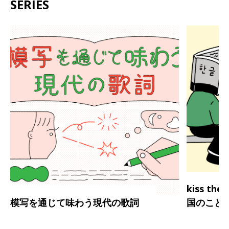
SERIES
kiss th
模写を通じて味わう現代の歌詞
国のこと