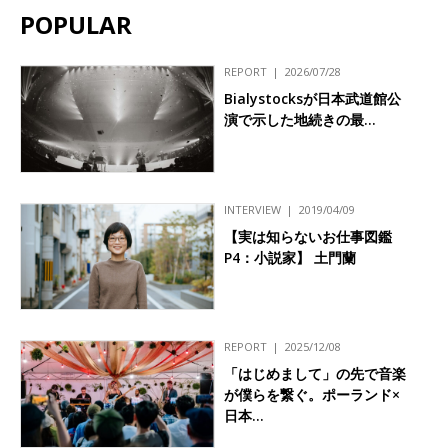
POPULAR
REPORT
2026/07/28
Bialystocksが日本武道館公
演で示した地続きの最…
INTERVIEW
2019/04/09
【実は知らないお仕事図鑑
P4：小説家】 土門蘭
REPORT
2025/12/08
「はじめまして」の先で音楽
が僕らを繋ぐ。ポーランド×
日本…