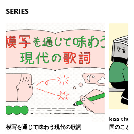
SERIES
kiss th
模写を通じて味わう現代の歌詞
国のこと