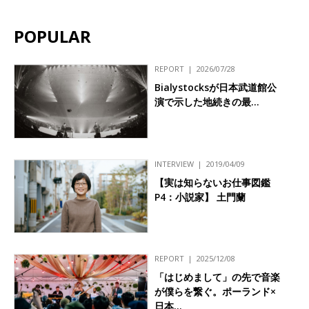
POPULAR
REPORT
2026/07/28
Bialystocksが日本武道館公
演で示した地続きの最…
INTERVIEW
2019/04/09
【実は知らないお仕事図鑑
P4：小説家】 土門蘭
REPORT
2025/12/08
「はじめまして」の先で音楽
が僕らを繋ぐ。ポーランド×
日本…