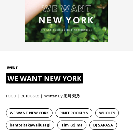
EVENT
WE WANT NEW YORK
FOOD
2018.06.05
Written By 肥川 紫乃
WE WANT NEW YORK
PINEBROOKLYN
WHOLE9
hantositakawaiiusagi
Tim Kojima
DJ SARASA