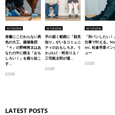
INTERVIEW
INTERVIEW
INTERVIEW
肩書にこだわらない異
手の届く範囲に「顔見
「対バンしたい！
色の大工、建築集団
知り」がいるコミュニ
仕事で叶える。Nu
「々」の野崎将太はあ
ティのおもしろさ。う
inc. 松倉早星イ
なたの中に眠る「おも
かぶLLC・蛇谷りえ /
ュー
しろい！」を掘り起こ
三宅航太郎が湯…
OTHER
す…
OTHER
OTHER
LATEST POSTS