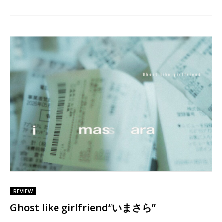
REVIEW
Ghost like girlfriend“いまさら”