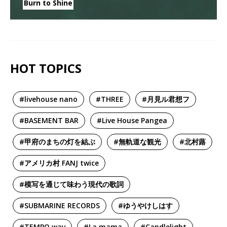
Burn to Shine
HOT TOPICS
#livehouse nano
#THREE
#月見ル君想フ
#BASEMENT BAR
#Live House Pangea
#甲府のまちの灯を結ぶ
#無軌道な観光
#北村蕗
#アメリカ村 FANJ twice
#模写を通じて味わう現代の歌詞
#SUBMARINE RECORDS
#ゆうやけしはす
#TEMPO.wav
#La.mama
#Candlelight