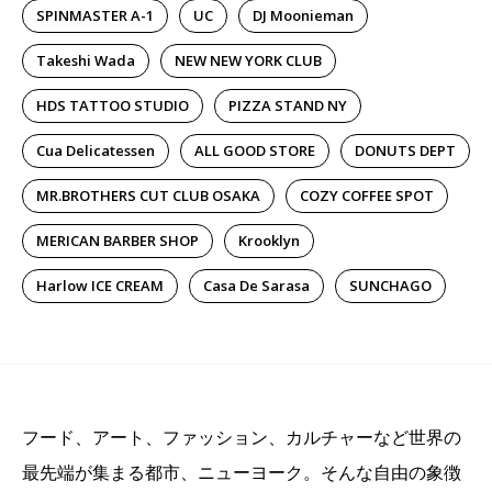
SPINMASTER A-1
UC
DJ Moonieman
Takeshi Wada
NEW NEW YORK CLUB
HDS TATTOO STUDIO
PIZZA STAND NY
Cua Delicatessen
ALL GOOD STORE
DONUTS DEPT
MR.BROTHERS CUT CLUB OSAKA
COZY COFFEE SPOT
MERICAN BARBER SHOP
Krooklyn
Harlow ICE CREAM
Casa De Sarasa
SUNCHAGO
フード、アート、ファッション、カルチャーなど世界の
最先端が集まる都市、ニューヨーク。そんな自由の象徴