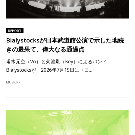
REPORT
Bialystocksが日本武道館公演で示した地続
きの最果て、偉大なる通過点
甫木元空（Vo）と菊池剛（Key）によるバンド
Bialystocksが、2026年7月15日に〈日…
MUSIC
PR