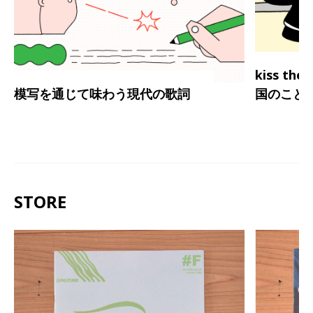
kiss th
模写を通じて味わう現代の歌詞
国のこと
STORE