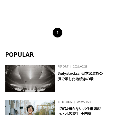
1
POPULAR
REPORT
2026/07/28
Bialystocksが日本武道館公
演で示した地続きの最…
INTERVIEW
2019/04/09
【実は知らないお仕事図鑑
P4：小説家】 土門蘭