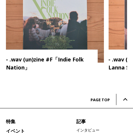
- .wav (un)zine #F「Indie Folk
- .wav (
Nation」
Lanna S
PAGE TOP
特集
記事
インタビュー
イベント