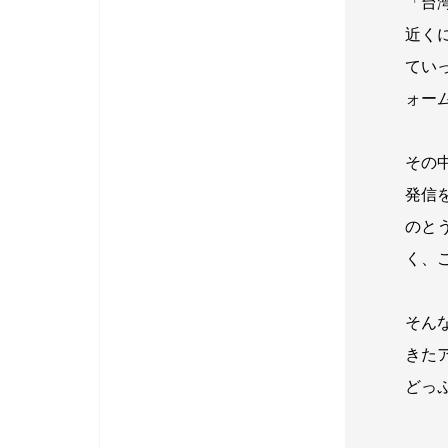
「台
近く
てい
ォー
その
発信
のと
く、
そん
きた
どっ