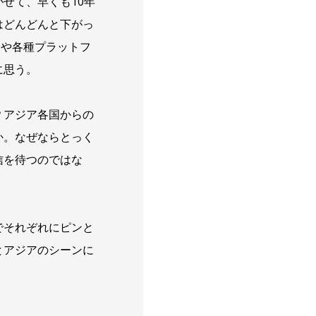
せて、早くも10年
はどんどんと下がっ
Sや各種プラットフ
に思う。
？アジア各国からの
か。なぜならとっく
信を待つのではな
でそれぞれにピンと
とアジアのシーンに