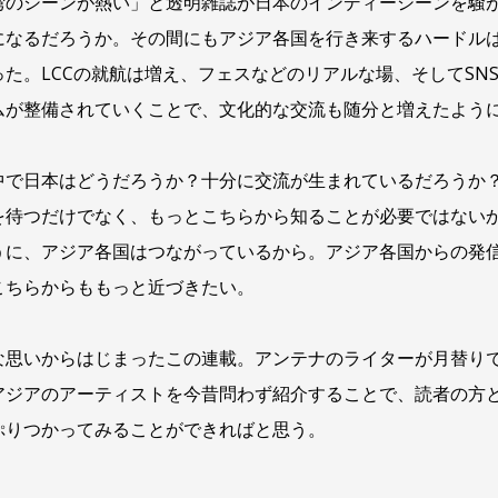
湾のシーンが熱い」と透明雑誌が日本のインディーシーンを騒が
になるだろうか。その間にもアジア各国を行き来するハードル
った。LCCの就航は増え、フェスなどのリアルな場、そしてSN
ムが整備されていくことで、文化的な交流も随分と増えたよう
中で日本はどうだろうか？十分に交流が生まれているだろうか
を待つだけでなく、もっとこちらから知ることが必要ではない
うに、アジア各国はつながっているから。アジア各国からの発
こちらからももっと近づきたい。
な思いからはじまったこの連載。アンテナのライターが月替り
アジアのアーティストを今昔問わず紹介することで、読者の方
ぷりつかってみることができればと思う。