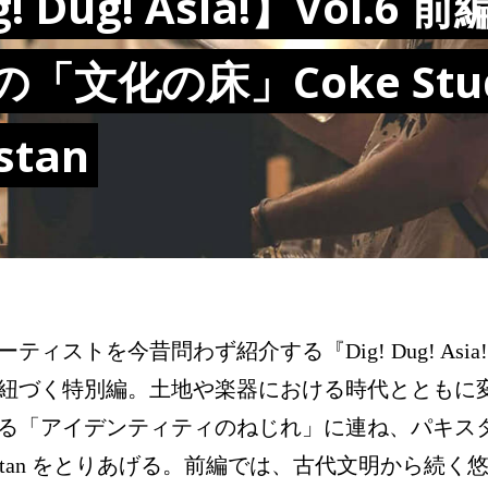
g! Dug! Asia!】Vol.6
「文化の床」Coke Stud
stan
ティストを今昔問わず紹介する『Dig! Dug! As
紐づく特別編。土地や楽器における時代とともに
る「アイデンティティのねじれ」に連ね、パキスタン
 Pakistan をとりあげる。前編では、古代文明から