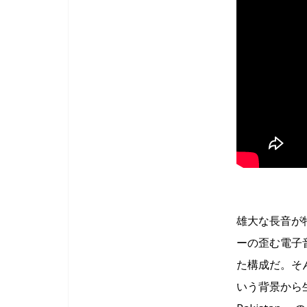
雄大な長音が
ーの歪む電子
た構成だ。そ
いう背景から生