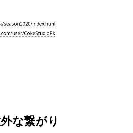
pk/season2020/index.html
e.com/user/CokeStudioPk
意外な繋がり