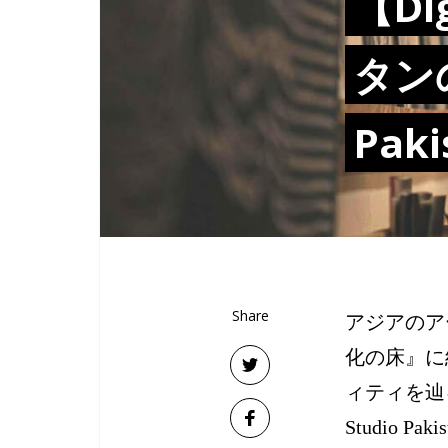
【Di
タンの
Paki
Share
アジアのアー
化の床』に
ィティを辿
Studio