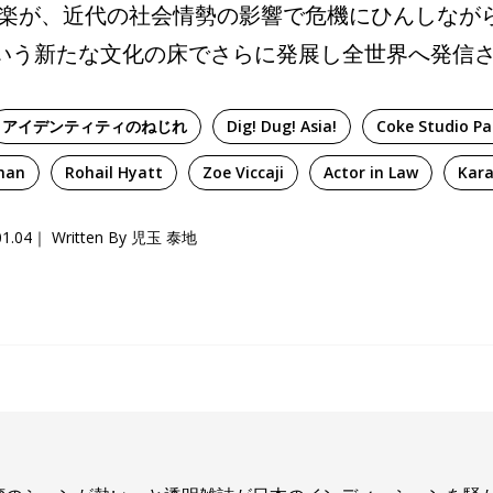
が、近代の社会情勢の影響で危機にひんしながらも Co
tan という新たな文化の床でさらに発展し全世界へ発
アイデンティティのねじれ
Dig! Dug! Asia!
Coke Studio Pa
man
Rohail Hyatt
Zoe Viccaji
Actor in Law
Kara
01.04
Written By 児玉 泰地