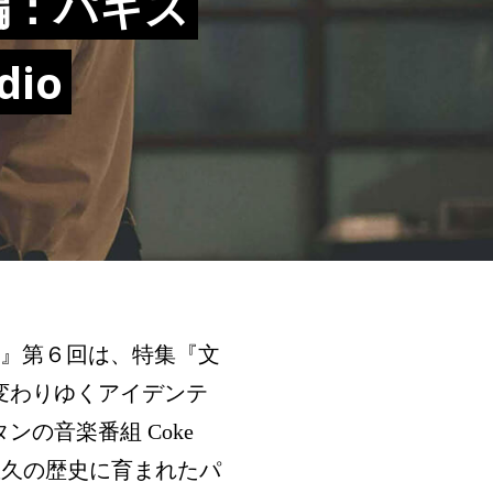
 前編：パキス
io
ia!』第６回は、特集『文
変わりゆくアイデンテ
の音楽番組 Coke
続く悠久の歴史に育まれたパ