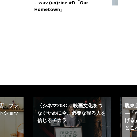
- .wav (un)zine #D「Our
Hometown」
店、フラ
〈シネマ203〉- 映画文化をつ
脱東
トショッ
なぐために今、必要な観る人を
―「
信じるチカラ
げる」
とこ