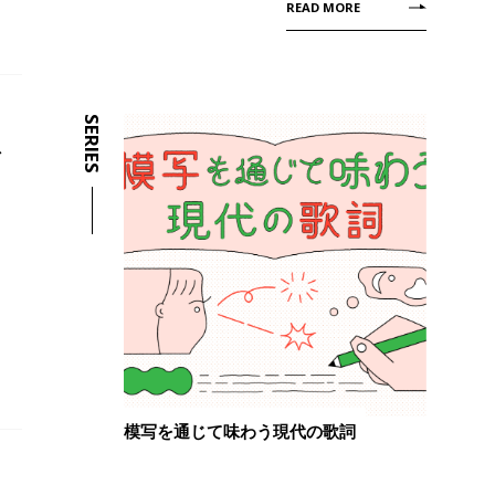
READ MORE
SERIES
イ
模写を通じて味わう現代の歌詞