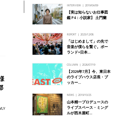
INTERVIEW
2019/04/09
【実は知らないお仕事図
鑑 P4：小説家】 土門蘭
REPORT
2025/12/08
「はじめまして」の先で
音楽が僕らを繋ぐ。ポー
ランド×日本…
COLUMN
2026/07/19
【2026年7月】今、東日本
のライブハウス店長・ブ
様
ッカー…
都
NEWS
2019/10/25
山本精一プロデュースの
ライブスペース・ミング
LY
ルが西木屋町…