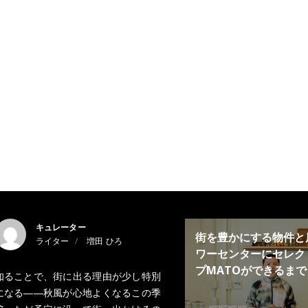
キュレーター
街を豊かにする物件と
ライター
増田 ひろ
ワーセンターにセレク
プMATOができるまで
知ることで、街に出る理由が少し特別
になる――秋風が心地よくなるこの季