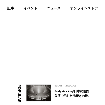
記事
イベント
ニュース
オンラインストア
REPORT
2026/07/28
POPULAR
Bialystocksが日本武道館
公演で示した地続きの最…