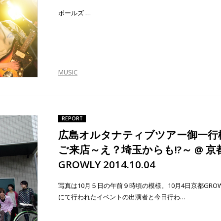
ボールズ …
MUSIC
REPORT
広島オルタナティブツアー御一行
ご来店～え？埼玉からも!?～ @ 京
GROWLY 2014.10.04
写真は10月５日の午前９時頃の模様。10月4日京都GROW
にて行われたイベントの出演者と今日行わ…