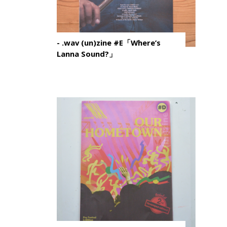
- .wav (un)zine #E「Where’s
Lanna Sound?」