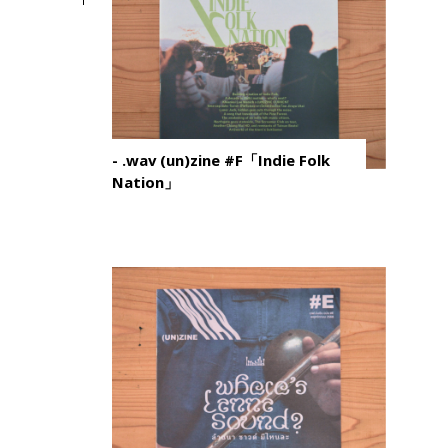
- .wav (un)zine #F「Indie Folk
Nation」