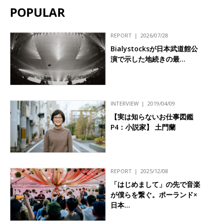
POPULAR
REPORT
2026/07/28
Bialystocksが日本武道館公
演で示した地続きの最…
INTERVIEW
2019/04/09
【実は知らないお仕事図鑑
P4：小説家】 土門蘭
REPORT
2025/12/08
「はじめまして」の先で音楽
が僕らを繋ぐ。ポーランド×
日本…