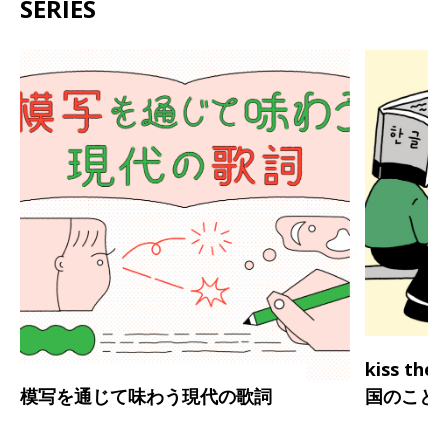
SERIES
kiss th
模写を通じて味わう現代の歌詞
国のこと