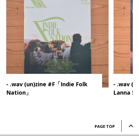
- .wav (un)zine #F「Indie Folk
- .wav (
Nation」
Lanna S
PAGE TOP