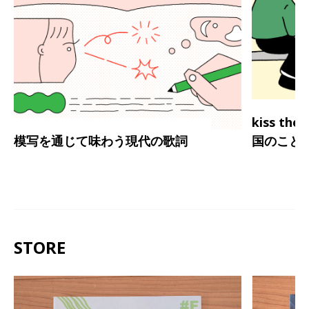
kiss th
模写を通じて味わう現代の歌詞
国のこと
STORE