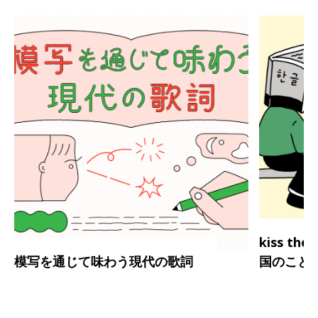
kiss th
模写を通じて味わう現代の歌詞
国のこと