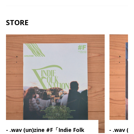
STORE
- .wav (un)zine #F「Indie Folk
- .wav (