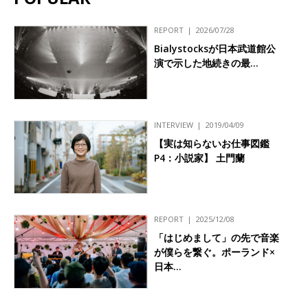
REPORT
2026/07/28
Bialystocksが日本武道館公
演で示した地続きの最…
INTERVIEW
2019/04/09
【実は知らないお仕事図鑑
P4：小説家】 土門蘭
REPORT
2025/12/08
「はじめまして」の先で音楽
が僕らを繋ぐ。ポーランド×
日本…