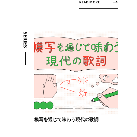
READ MORE
SERIES
模写を通じて味わう現代の歌詞