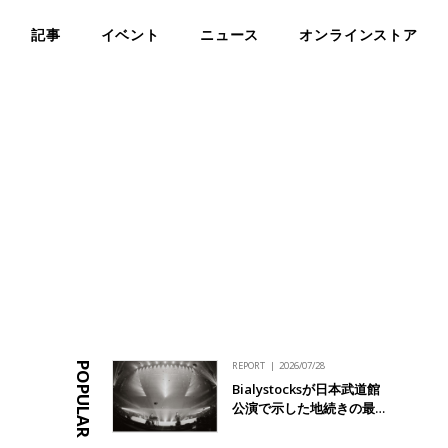
記事
イベント
ニュース
オンラインストア
REPORT
2026/07/28
POPULAR
Bialystocksが日本武道館
公演で示した地続きの最…