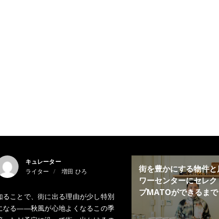
キュレーター
街を豊かにする物件と
ライター
増田 ひろ
ワーセンターにセレク
プMATOができるまで
知ることで、街に出る理由が少し特別
になる――秋風が心地よくなるこの季