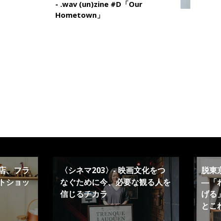
- .wav (un)zine #D「Our
Hometown」
店、フラ
〈シネマ203〉- 映画文化をつ
脱東
トショッ
なぐために今、必要な観る人を
―「
信じるチカラ
げる」
とこ