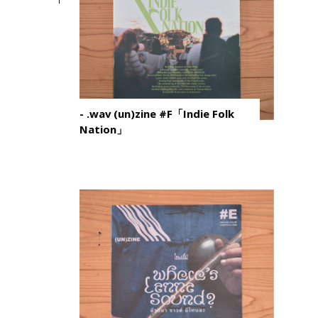
- .wav (un)zine #F「Indie Folk
Nation」