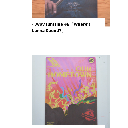
- .wav (un)zine #E「Where’s
Lanna Sound?」