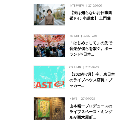
INTERVIEW
2019/04/09
【実は知らないお仕事図
鑑 P4：小説家】 土門蘭
REPORT
2025/12/08
「はじめまして」の先で
音楽が僕らを繋ぐ。ポー
ランド×日本…
COLUMN
2026/07/19
【2026年7月】今、東日本
のライブハウス店長・ブ
ッカー…
NEWS
2019/10/25
山本精一プロデュースの
ライブスペース・ミング
ルが西木屋町…