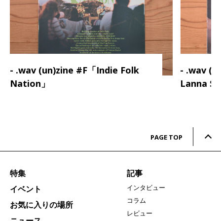
- .wav (un)zine #F「Indie Folk
- .wav (
Nation」
Lanna S
PAGE TOP
特集
記事
インタビュー
イベント
コラム
お気に入りの場所
レビュー
ニュース