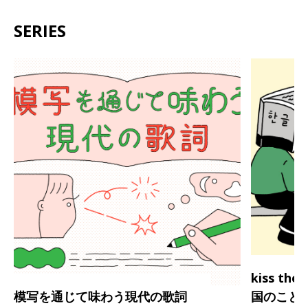
SERIES
kiss th
模写を通じて味わう現代の歌詞
国のこと