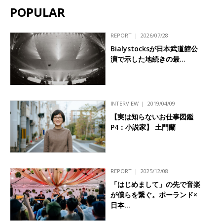
POPULAR
REPORT
2026/07/28
Bialystocksが日本武道館公
演で示した地続きの最…
INTERVIEW
2019/04/09
【実は知らないお仕事図鑑
P4：小説家】 土門蘭
REPORT
2025/12/08
「はじめまして」の先で音楽
が僕らを繋ぐ。ポーランド×
日本…