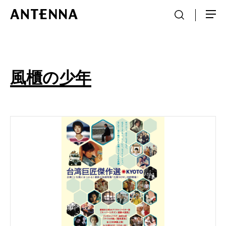
風櫃の少年