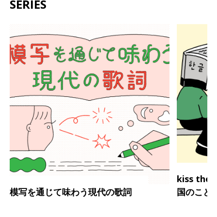
SERIES
kiss th
模写を通じて味わう現代の歌詞
国のこと