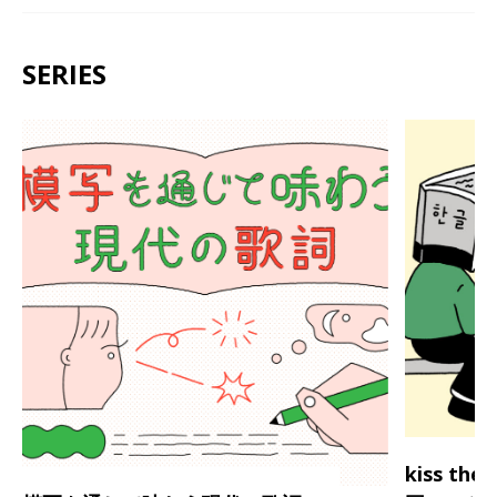
SERIES
kiss th