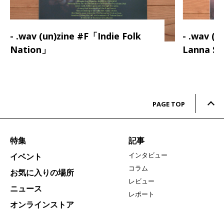
- .wav (un)zine #F「Indie Folk
- .wav (
Nation」
Lanna S
PAGE TOP
特集
記事
インタビュー
イベント
コラム
お気に入りの場所
レビュー
ニュース
レポート
オンラインストア