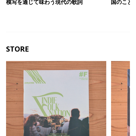
模写を通じて味わう現代の歌詞
国のこと
STORE