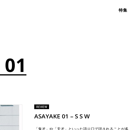
特集
 01
REVIEW
ASAYAKE 01 – S S W
「鬼才」や「天才」といった語り口で評されることが多