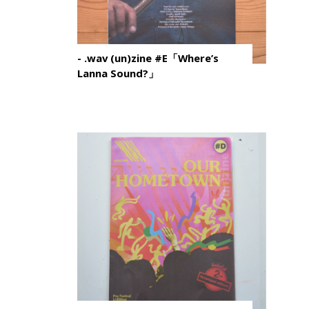
- .wav (un)zine #E「Where’s
Lanna Sound?」