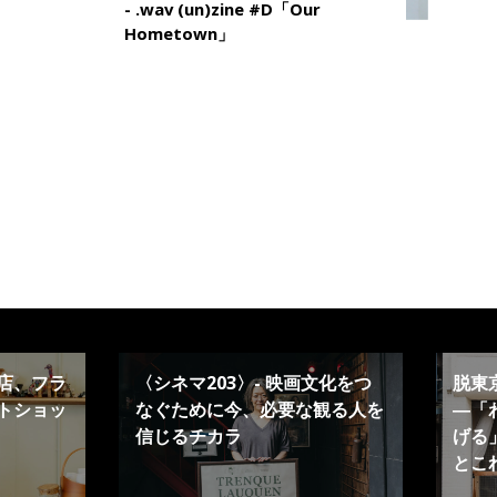
- .wav (un)zine #D「Our
Hometown」
店、フラ
〈シネマ203〉- 映画文化をつ
脱東
トショッ
なぐために今、必要な観る人を
―「
信じるチカラ
げる」
とこ