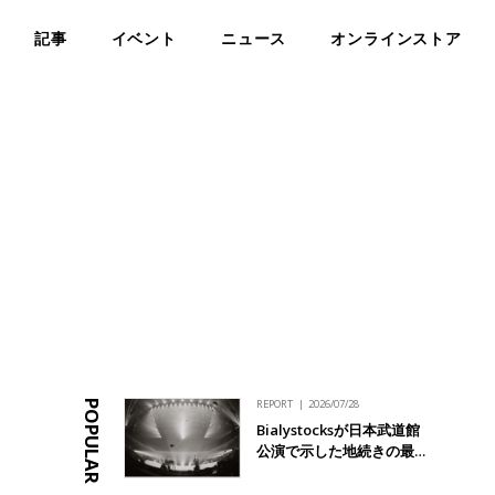
記事
イベント
ニュース
オンラインストア
REPORT
2026/07/28
POPULAR
Bialystocksが日本武道館
公演で示した地続きの最…