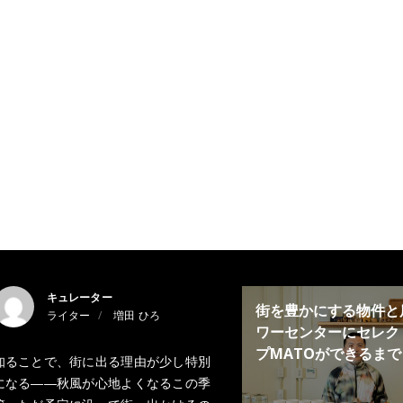
キュレーター
街を豊かにする物件と
ライター
増田 ひろ
ワーセンターにセレク
プMATOができるまで
知ることで、街に出る理由が少し特別
になる――秋風が心地よくなるこの季