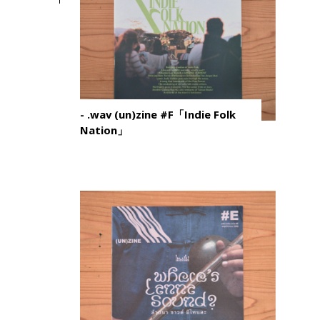
- .wav (un)zine #F「Indie Folk
Nation」