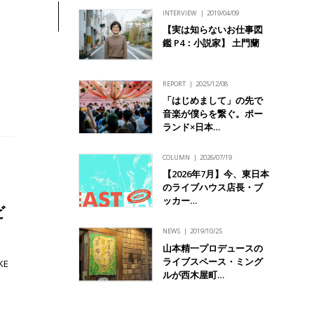
INTERVIEW
2019/04/09
【実は知らないお仕事図
鑑 P4：小説家】 土門蘭
REPORT
2025/12/08
「はじめまして」の先で
音楽が僕らを繋ぐ。ポー
ランド×日本…
COLUMN
2026/07/19
【2026年7月】今、東日本
のライブハウス店長・ブ
た
ッカー…
ビ
NEWS
2019/10/25
山本精一プロデュースの
ライブスペース・ミング
KE
ルが西木屋町…