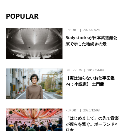
POPULAR
REPORT
2026/07/28
Bialystocksが日本武道館公
演で示した地続きの最…
INTERVIEW
2019/04/09
【実は知らないお仕事図鑑
P4：小説家】 土門蘭
REPORT
2025/12/08
「はじめまして」の先で音楽
が僕らを繋ぐ。ポーランド×
日本…