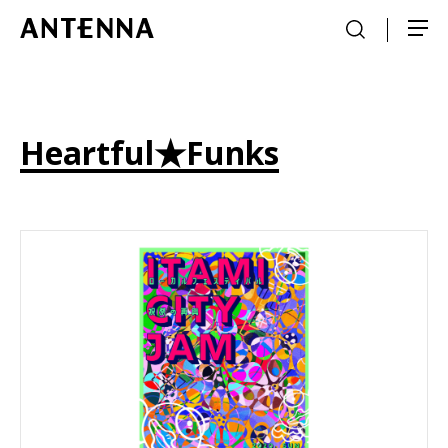
Heartful★Funks