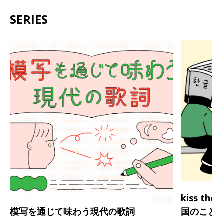
SERIES
kiss th
模写を通じて味わう現代の歌詞
国のこと