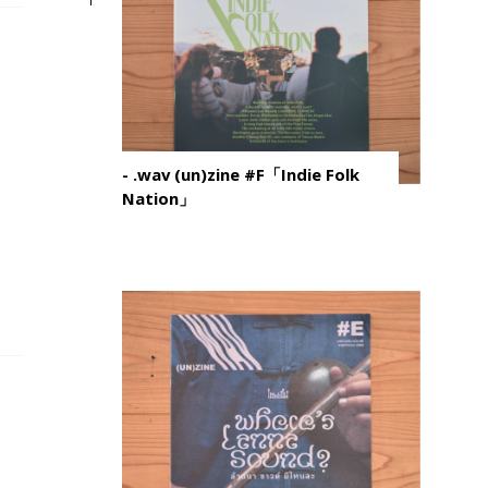
- .wav (un)zine #F「Indie Folk
Nation」