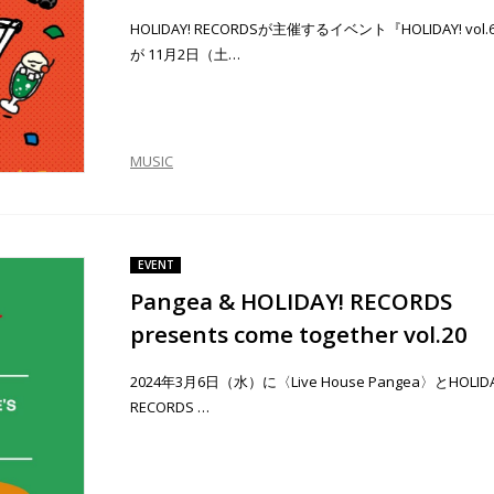
HOLIDAY! RECORDSが主催するイベント『HOLIDAY! vol.
が 11月2日（土…
MUSIC
EVENT
Pangea & HOLIDAY! RECORDS
presents come together vol.20
2024年3月6日（水）に〈Live House Pangea〉とHOLIDA
RECORDS …