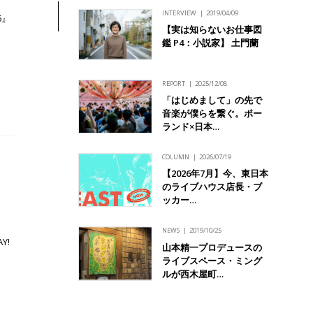
INTERVIEW
2019/04/09
6』
【実は知らないお仕事図
鑑 P4：小説家】 土門蘭
REPORT
2025/12/08
「はじめまして」の先で
音楽が僕らを繋ぐ。ポー
ランド×日本…
COLUMN
2026/07/19
【2026年7月】今、東日本
のライブハウス店長・ブ
ッカー…
NEWS
2019/10/25
Y!
山本精一プロデュースの
ライブスペース・ミング
ルが西木屋町…