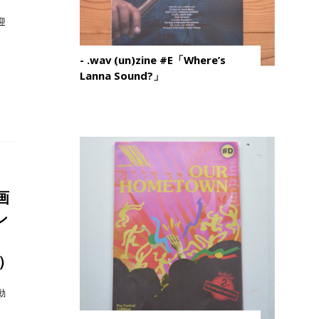
迎
- .wav (un)zine #E「Where’s
Lanna Sound?」
画
ン
ス
で）
動