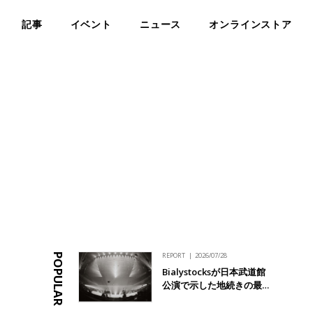
記事
イベント
ニュース
オンラインストア
REPORT
2026/07/28
POPULAR
Bialystocksが日本武道館
公演で示した地続きの最…