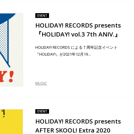
EVENT
HOLIDAY! RECORDS presents
『HOLIDAY! vol.3 7th ANIV.』
HOLIDAY! RECORDS による７周年記念イベント
『HOLIDAY!』が2021年12月19…
MUSIC
EVENT
HOLIDAY! RECORDS presents
AFTER SKOOL! Extra 2020