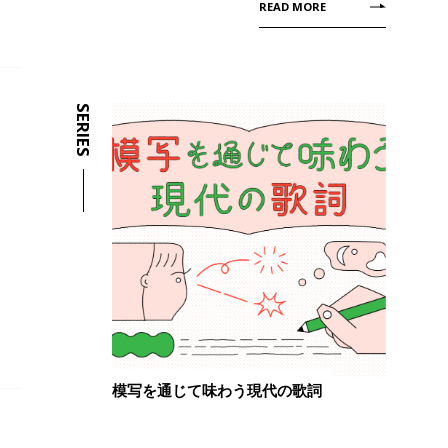
READ MORE
SERIES
模写を通じて味わう現代の歌詞