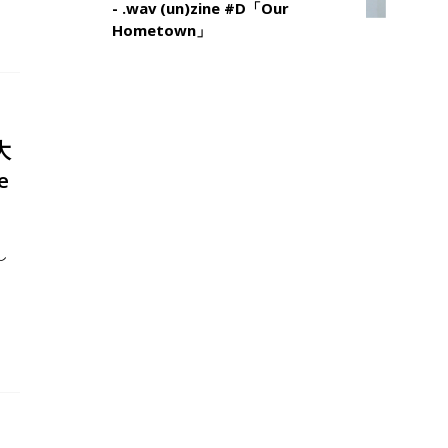
- .wav (un)zine #D「Our
Hometown」
大
e
し