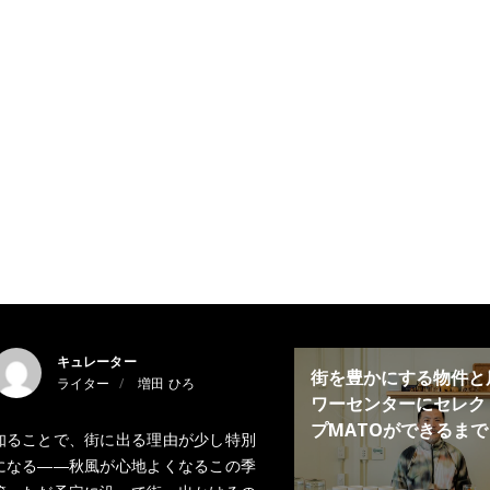
キュレーター
街を豊かにする物件と
ライター
増田 ひろ
ワーセンターにセレク
プMATOができるまで
知ることで、街に出る理由が少し特別
になる――秋風が心地よくなるこの季