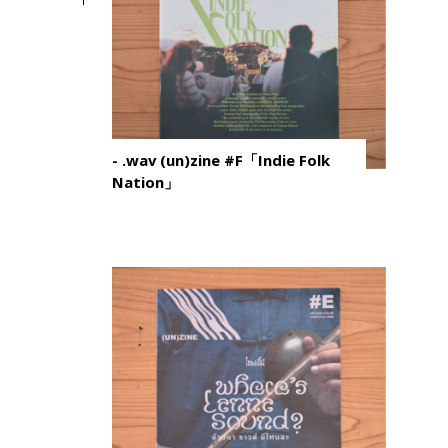
- .wav (un)zine #F「Indie Folk
Nation」