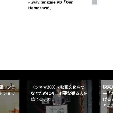
- .wav (un)zine #D「Our
Hometown」
店、フラ
〈シネマ203〉- 映画文化をつ
脱東
トショッ
なぐために今、必要な観る人を
―「
信じるチカラ
げる」
とこ