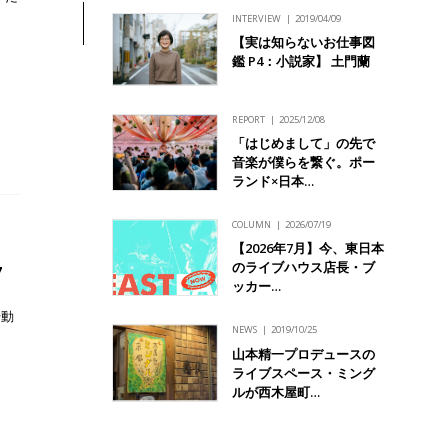
INTERVIEW
2019/04/09
【実は知らないお仕事図
鑑 P4：小説家】 土門蘭
REPORT
2025/12/08
「はじめまして」の先で
音楽が僕らを繋ぐ。ポー
ランド×日本…
COLUMN
2026/07/19
【2026年7月】今、東日本
のライブハウス店長・ブ
7
ッカー…
始動
NEWS
2019/10/25
山本精一プロデュースの
ライブスペース・ミング
ルが西木屋町…