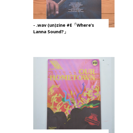
- .wav (un)zine #E「Where’s
Lanna Sound?」