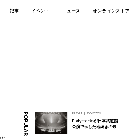
記事
イベント
ニュース
オンラインストア
REPORT
2026/07/28
POPULAR
Bialystocksが日本武道館
公演で示した地続きの最…
きた