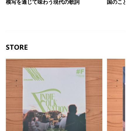
模写を通じて味わう現代の歌詞
国のこと
STORE