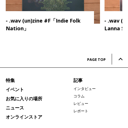
- .wav (un)zine #F「Indie Folk
- .wav (
Nation」
Lanna S
PAGE TOP
特集
記事
インタビュー
イベント
コラム
お気に入りの場所
レビュー
ニュース
レポート
オンラインストア