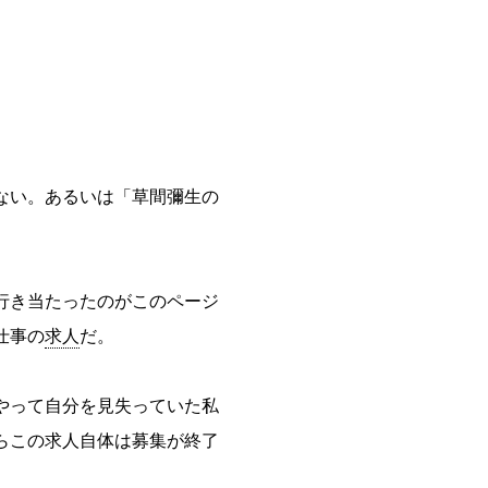
ない。あるいは「草間彌生の
行き当たったのがこのページ
仕事の
求人
だ。
やって自分を見失っていた私
らこの求人自体は募集が終了