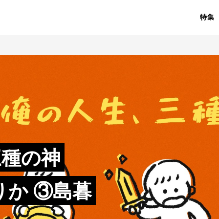
特集
三種の神
りか ③島暮