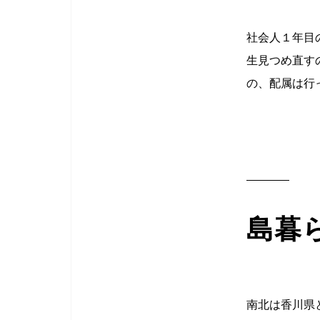
社会人１年目
生見つめ直す
の、配属は行
島暮
南北は香川県