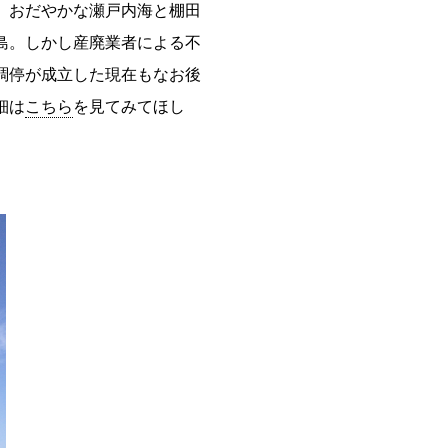
。おだやかな瀬戸内海と棚田
島。しかし産廃業者による不
調停が成立した現在もなお後
細は
こちら
を見てみてほし