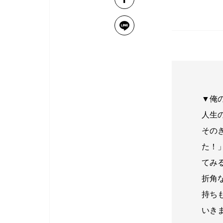
▼俺
人生
その
た！
てみ
折角
持ち
いき