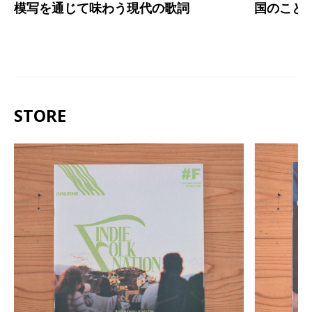
模写を通じて味わう現代の歌詞
国のこと
STORE