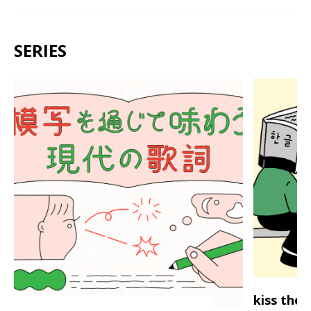
SERIES
kiss th