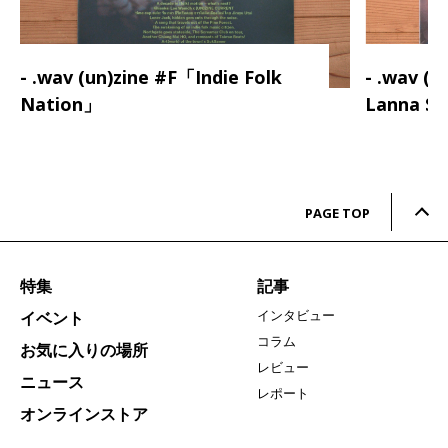
- .wav (un)zine #F「Indie Folk
- .wav (
Nation」
Lanna S
PAGE TOP
特集
記事
インタビュー
イベント
コラム
お気に入りの場所
レビュー
ニュース
レポート
オンラインストア