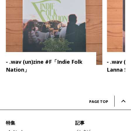
- .wav (un)zine #F「Indie Folk
- .wav (
Nation」
Lanna S
PAGE TOP
特集
記事