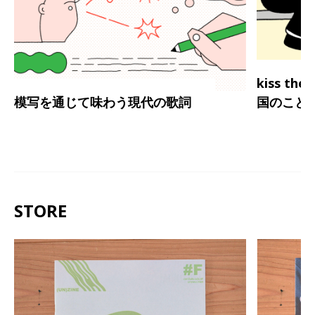
kiss th
模写を通じて味わう現代の歌詞
国のこと
STORE