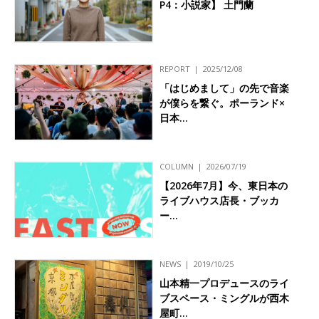
P4：小説家】 土門蘭
REPORT
2025/12/08
「はじめまして」の先で音楽
が僕らを繋ぐ。ポーランド×
日本…
COLUMN
2026/07/19
【2026年7月】今、東日本の
ライブハウス店長・ブッカ
ー…
NEWS
2019/10/25
山本精一プロデュースのライ
ブスペース・ミングルが西木
屋町…